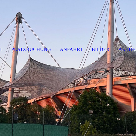
T
PLATZBUCHUNG
ANFAHRT
BILDER
AKTUE